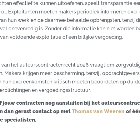
hten effectief te kunnen uitoefenen, speelt transparantie ee
 rol. Exploitanten moeten makers periodiek informeren over
 van hun werk en de daarmee behaalde opbrengsten, tenzij dit
val onevenredig is. Zonder die informatie kan niet worden 
 van voldoende exploitatie of een billijke vergoeding.
g van het auteurscontractenrecht 2026 vraagt om zorgvuldi
n. Makers krijgen meer bescherming, terwijl opdrachtgevers
n hun overeenkomsten kritisch moeten beoordelen op duidel
verplichtingen en vergoedingsstructuur.
of jouw contracten nog aansluiten bij het auteurscontra
Thomas van Weeren
 dan gerust contact op met
of éé
e specialisten.