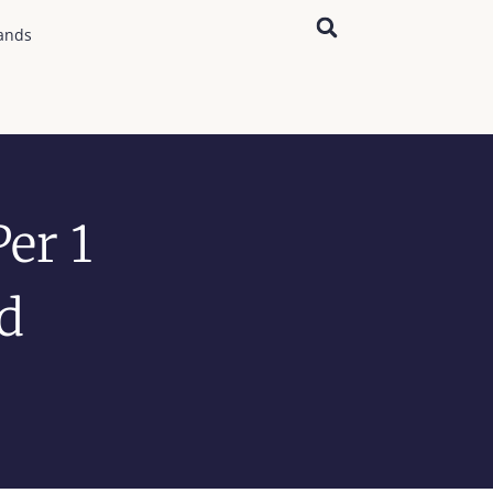
ands
er 1
d