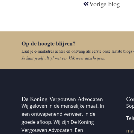
Vorige blog
Op de hoogte blijven?
Laat je e-mailadres achter en ontvang als eerste onze laatste blogs
Je kunt jezelf altijd met één klik weer uitschrijven.
De Koning Vergouwen Advocaten
Co
Wij geloven in de menselijke maat. In
Sop
een ontwapenend verweer. In de
Tel
goede afloop. Wij zijn De Koning
Vergouwen Advocaten. Een
mai