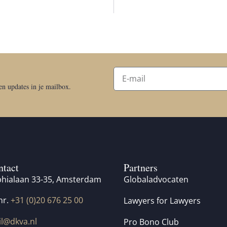
 en updates in je mailbox.
ntact
Partners
hialaan 33-35, Amsterdam
Globaladvocaten
nr.
+31 (0)20 676 25 00
Lawyers for Lawyers
l@dkva.nl
Pro Bono Club