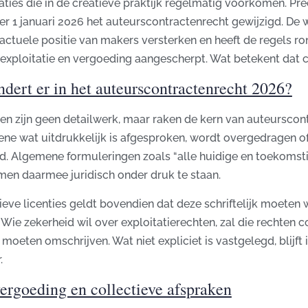
uaties die in de creatieve praktijk regelmatig voorkomen. Pre
er 1 januari 2026 het auteurscontractenrecht gewijzigd. De
ractuele positie van makers versterken en heeft de regels 
 exploitatie en vergoeding aangescherpt. Wat betekent dat 
dert er in het auteurscontractenrecht 2026?
gen zijn geen detailwerk, maar raken de kern van auteurscon
ene wat uitdrukkelijk is afgesproken, wordt overgedragen of
rd. Algemene formuleringen zoals “alle huidige en toekomst
men daarmee juridisch onder druk te staan.
ieve licenties geldt bovendien dat deze schriftelijk moeten
Wie zekerheid wil over exploitatierechten, zal die rechten c
oeten omschrijven. Wat niet expliciet is vastgelegd, blijft 
.
vergoeding en collectieve afspraken