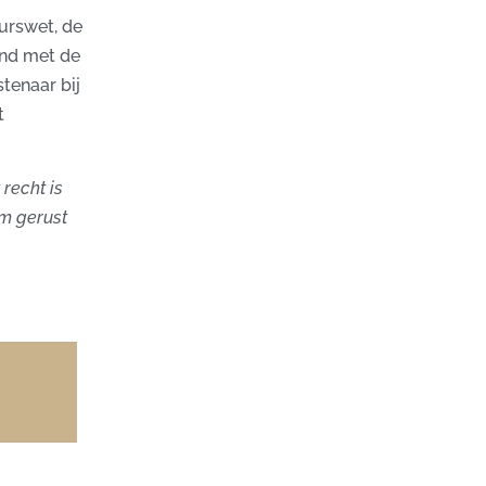
urswet, de
and met de
tenaar bij
t
recht is
em gerust