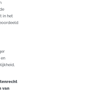
n
 de
 in het
beoordeeld
ger
 en
ijkheid,
ctenrecht
n van