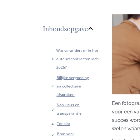
Inhoudsopgave
Wat verandert er in het
auteurscontractenrecht
2026?
Billijke vergoeding
en collectieve
afspraken
Een fotograa
Non-usus en
voor een va
transparantie
succes wordt
Tot slot
weten waarv
Bronnen: