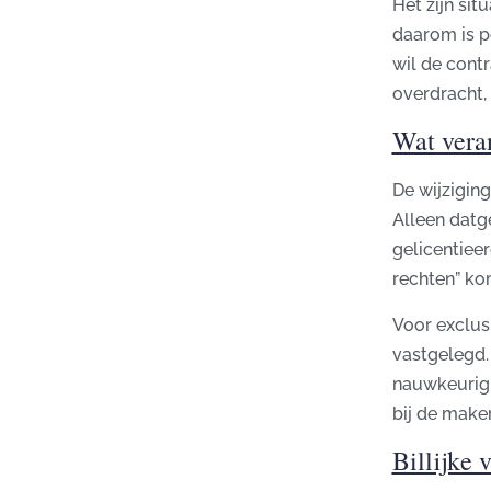
Het zijn sit
daarom is p
wil de cont
overdracht,
Wat veran
De wijzigin
Alleen datg
gelicentiee
rechten” ko
Voor exclus
vastgelegd. 
nauwkeurig m
bij de maker
Billijke 