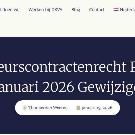
t doen wij
Werken bij DKVA
Blog
Contact
Nederl
eurscontractenrecht P
Januari 2026 Gewijzig
Thomas van Weeren
januari 19, 2026