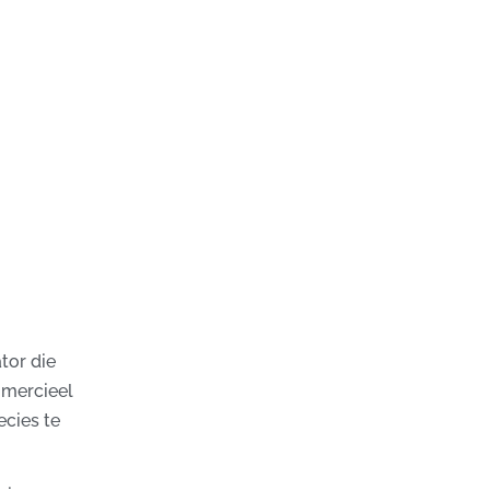
ator die
mmercieel
ecies te