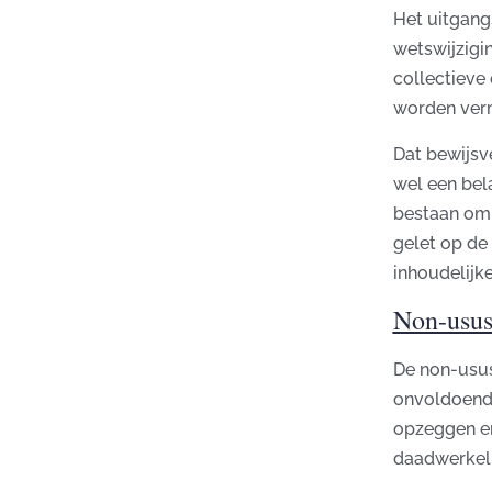
Het uitgang
wetswijzigi
collectieve
worden vermo
Dat bewijsv
wel een bela
bestaan om 
gelet op de 
inhoudelijk
Non-usus
De non-ususr
onvoldoende
opzeggen en
daadwerkeli