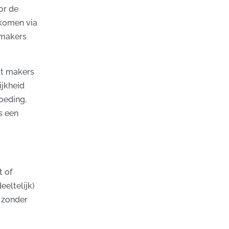
or de
 komen via
 makers
dt makers
ijkheid
oeding,
s een
t of
eltelijk)
 zonder