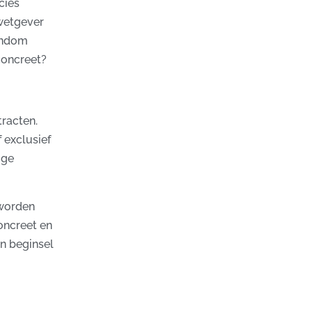
cies
 wetgever
rondom
concreet?
tracten.
 exclusief
ige
 worden
oncreet en
in beginsel