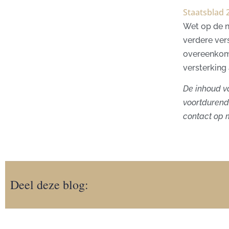
Staatsblad 
Wet op de n
verdere ver
overeenkoms
versterking
De inhoud va
voortdurend 
contact op 
Deel deze blog: