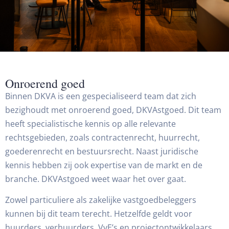
Onroerend goed
Binnen DKVA is een gespecialiseerd team dat zich
bezighoudt met onroerend goed, DKVAstgoed. Dit team
heeft specialistische kennis op alle relevante
rechtsgebieden, zoals contractenrecht, huurrecht,
goederenrecht en bestuursrecht. Naast juridische
kennis hebben zij ook expertise van de markt en de
branche. DKVAstgoed weet waar het over gaat.
Zowel particuliere als zakelijke vastgoedbeleggers
kunnen bij dit team terecht. Hetzelfde geldt voor
huurders, verhuurders, VvE’s en projectontwikkelaars.