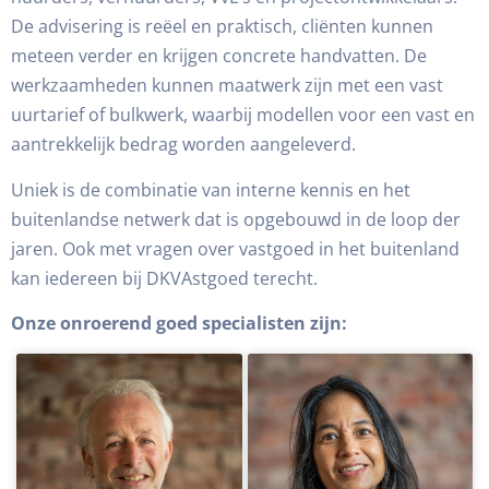
De advisering is reëel en praktisch, cliënten kunnen
meteen verder en krijgen concrete handvatten. De
werkzaamheden kunnen maatwerk zijn met een vast
uurtarief of bulkwerk, waarbij modellen voor een vast en
aantrekkelijk bedrag worden aangeleverd.
Uniek is de combinatie van interne kennis en het
buitenlandse netwerk dat is opgebouwd in de loop der
jaren. Ook met vragen over vastgoed in het buitenland
kan iedereen bij DKVAstgoed terecht.
Onze onroerend goed specialisten zijn: