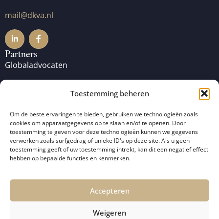
mail@dkva.nl
Partners
Globaladvocaten
Lawyers for Lawyers
Toestemming beheren
Pro Bono Club
Om de beste ervaringen te bieden, gebruiken we technologieën zoals
cookies om apparaatgegevens op te slaan en/of te openen. Door
toestemming te geven voor deze technologieën kunnen we gegevens
verwerken zoals surfgedrag of unieke ID's op deze site. Als u geen
toestemming geeft of uw toestemming intrekt, kan dit een negatief effect
hebben op bepaalde functies en kenmerken.
Accepteren
© 2026 De Koning
Algemene Voorwaarden
–
Weigeren