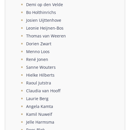
Demi op den Velde
Bo Holthinrichs
Josien Uijttenhove
Leonie Heijnen-Bos
Thomas van Weeren
Dorien Zwart
Menno Loos
René Jonen
Sanne Wouters
Hielke Hilberts
Raoul Jutstra
Claudia van Hooff
Laurie Berg
Angela Kamta
Kamil Nuweïf
Jelle Harmsma
Roos Blok