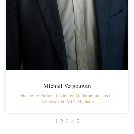
Michiel Vergouwen
Managing Partner, Civiel- en Ondernemingsrecht,
Arbeidsrecht, MfN Mediator
1
2
3
4
5