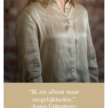
“Ik zie alleen maar
mogelijkheden.”
-Josien Uijttenhove-