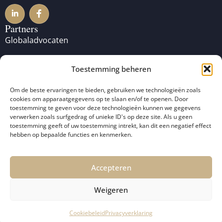
Partners
Globaladvocaten
Lawyers for Lawyers
Toestemming beheren
Pro Bono Club
Om de beste ervaringen te bieden, gebruiken we technologieën zoals
cookies om apparaatgegevens op te slaan en/of te openen. Door
toestemming te geven voor deze technologieën kunnen we gegevens
verwerken zoals surfgedrag of unieke ID's op deze site. Als u geen
toestemming geeft of uw toestemming intrekt, kan dit een negatief effect
hebben op bepaalde functies en kenmerken.
Accepteren
© 2026 De Koning
Algemene Voorwaarden
–
Weigeren
Vergouwen Advocaten
Disclaimer
–
Privacy Policy
Cookiebeleid
Privacyverklaring