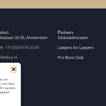
ntact
Partners
hialaan 33-35, Amsterdam
Globaladvocaten
nr.
+31 (0)20 676 25 00
Lawyers for Lawyers
l@dkva.nl
Pro Bono Club
ies om
n voor deze
ID's op deze
negatief