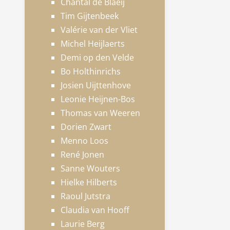
Chantal de Blaeij
Tim Gijtenbeek
Valérie van der Vliet
Michel Heijlaerts
Demi op den Velde
Bo Holthinrichs
Josien Uijttenhove
Leonie Heijnen-Bos
Thomas van Weeren
Dorien Zwart
Menno Loos
René Jonen
Sanne Wouters
Hielke Hilberts
Raoul Jutstra
Claudia van Hooff
Laurie Berg