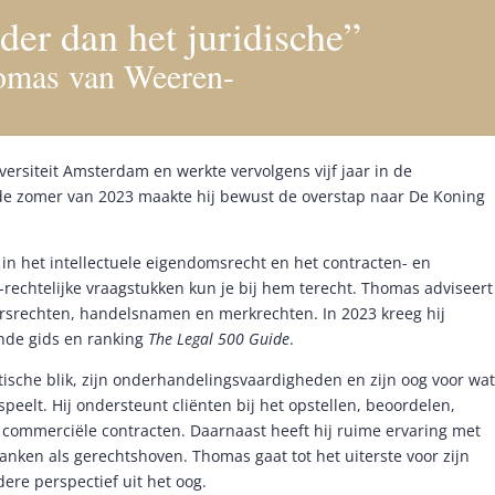
rder dan het juridische”
omas van Weeren-
ersiteit Amsterdam en werkte vervolgens vijf jaar in de
 de zomer van 2023 maakte hij bewust de overstap naar De Koning
 in het intellectuele eigendomsrecht en het contracten- en
T-rechtelijke vraagstukken kun je bij hem terecht. Thomas adviseert
eursrechten, handelsnamen en merkrechten. In 2023 kreeg hij
nde gids en ranking
The Legal 500 Guide
.
ische blik, zijn onderhandelingsvaardigheden en zijn oog voor wat
 speelt. Hij ondersteunt cliënten bij het opstellen, beoordelen,
commerciële contracten. Daarnaast heeft hij ruime ervaring met
anken als gerechtshoven. Thomas gaat tot het uiterste voor zijn
dere perspectief uit het oog.