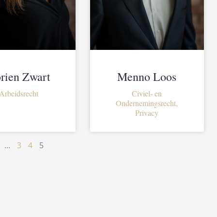
rien Zwart
Menno Loos
Arbeidsrecht
Civiel- en
Ondernemingsrecht,
Privacy
…
3
4
5