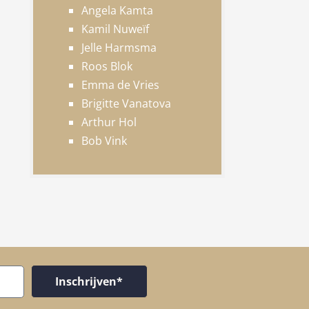
Angela Kamta
Kamil Nuweïf
Jelle Harmsma
Roos Blok
Emma de Vries
Brigitte Vanatova
Arthur Hol
Bob Vink
Inschrijven*