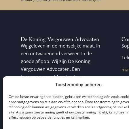
De Koning Vergouwen Advocaten
Co
Wij geloven in de menselijke maat. In
Sop
een ontwapenend verweer. In de
Tel
goede afloop. Wij zijn De Koning
Vergouwen Advocaten. Een
mai
toonaangevend Amsterdams
Toestemming beheren
fullservice advocatenkantoor zonder
poespas. Sinds 1985.
Om de beste ervaringen te bieden, gebruiken we technologieën zoals cook
apparaatgegevens op te slaan en/of te openen. Door toestemming te geve
technologieën kunnen we gegevens verwerken zoals surfgedrag of unieke 
site. Als u geen toestemming geeft of uw toestemming intrekt, kan dit een 
effect hebben op bepaalde functies en kenmerken.