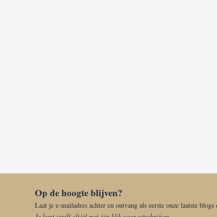
Op de hoogte blijven?
Laat je e-mailadres achter en ontvang als eerste onze laatste blogs
Je kunt jezelf altijd met één klik weer uitschrijven.