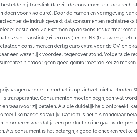
bestelde bij Translink (terwijl de consument dat ook rechtst
on doen voor 7,50 euro). Door de namen en vormgeving van 
rd echter de indruk gewekt dat consumenten rechtstreeks b
anbieder bestelden. Zo kwamen op de websites kenmerkende
ties van Translink (wit en roze) en de NS (blauw en geel) t
etaalden consumenten dertig euro extra voor de OV-chipkaa
daar een wezenlijk voordeel tegenover stond. Volgens de re
sumenten hierdoor geen goed geïnformeerde keuze maken.
prijs vragen voor een product is op zichzelf niet verboden. 
is, is transparantie. Consumenten moeten begrijpen wat word
en waarvoor zij betalen. Als die duidelijkheid ontbreekt, ka
 oneerlijke handelspraktijk. Daarom is het als handelaar bela
en informeren voordat je een product online gaat verkopen 
. Als consument is het belangrijk goed te checken welke d