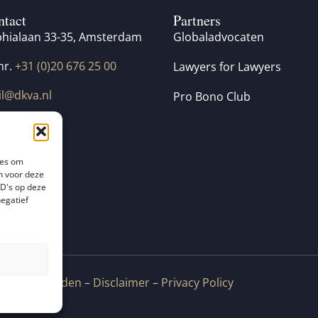
ntact
Partners
hialaan 33-35, Amsterdam
Globaladvocaten
nr.
+31 (0)20 676 25 00
Lawyers for Lawyers
l@dkva.nl
Pro Bono Club
ies om
n voor deze
ID's op deze
negatief
e Voorwaarden
–
Disclaimer
–
Privacy Policy