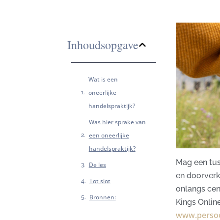
Inhoudsopgave
Wat is een
oneerlijke
handelspraktijk?
Was hier sprake van
een oneerlijke
handelspraktijk?
​Mag een tu
De les
en doorverk
Tot slot
onlangs cen
Bronnen:
Kings Onlin
www.persoon