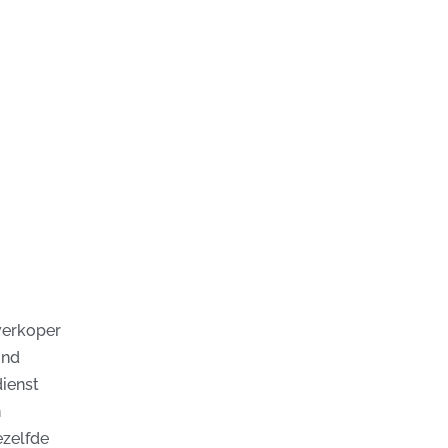
verkoper
ond
ienst
n
ezelfde