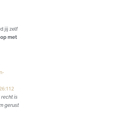
jij zelf
 op met
n-
26:112
recht is
em gerust