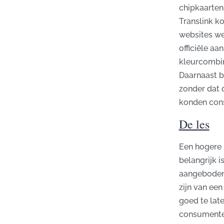
chipkaarten 
Translink k
websites we
officiële a
kleurcombina
Daarnaast b
zonder dat 
konden con
De les
Een hogere 
belangrijk 
aangeboden 
zijn van een
goed te lat
consumenten