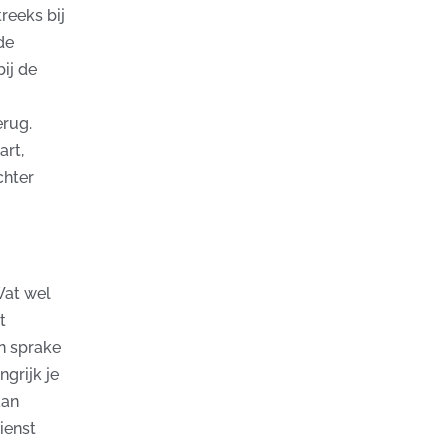
reeks bij
de
ij de
erug.
rt,
chter
Wat wel
t
n sprake
ngrijk je
aan
ienst