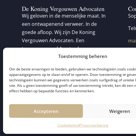
De Koning Vergouwen Advocaten
Co
Wij geloven in de menselijke maat. In
Sop
een ontwapenend verweer. In de
Tel
goede afloop. Wij zijn De Koning
Vergouwen Advocaten. Een
mai
toonaangevend Amsterdams
Toestemming beheren
fullservice advocatenkantoor zonder
poespas. Sinds 1985.
Om de beste ervaringen te bieden, gebruiken we technologieën zoals cook
apparaatgegevens op te slaan en/of te openen. Door toestemming te geve
technologieën kunnen we gegevens verwerken zoals surfgedrag of unieke 
site. Als u geen toestemming geeft of uw toestemming intrekt, kan dit een 
effect hebben op bepaalde functies en kenmerken.
Accepteren
Weigeren
© 2026 De Koning Vergouwen Advocaten
Algemen
Cookiebeleid
Privacyverklaring