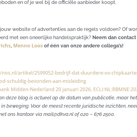
oden en of je wel bij de officiële aanbieder koopt.
f jouw website of advertenties aan de regels voldoen? Of word 
erd met een oneerlijke handelspraktijk?
Neem dan contact
richs
Menno Loos
,
of één van onze andere collega’s!
//nos.nl/artikel/2599052-bedrijf-dat-duurdere-ov-chipkaarte
d-schuldig-bevonden-aan-misleiding
ank Midden-Nederland 20 januari 2026, ECLI:NL:RBMNE:20
n deze blog is actueel op de datum van publicatie, maar het 
in beweging. Voor de meest recente juridische inzichten, ne
met ons kantoor via
mail@dkva.nl
of 020 – 676 2500.