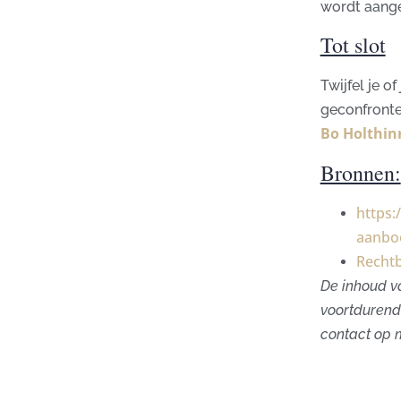
wordt aangeb
Tot slot
Twijfel je o
geconfronte
Bo Holthin
Bronnen:
https:
aanboo
Rechtb
De inhoud va
voortdurend 
contact op 