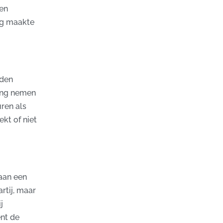
 en
ig maakte
rden
sing nemen
ren als
ekt of niet
aan een
rtij, maar
j
ent de