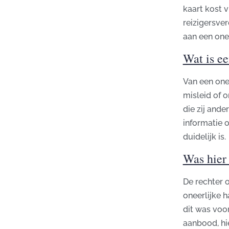
kaart kost v
reizigersve
aan een onee
Wat is ee
Van een one
misleid of 
die zij and
informatie o
duidelijk is.
Was hier 
De rechter 
oneerlijke h
dit was voor
aanbood, hi