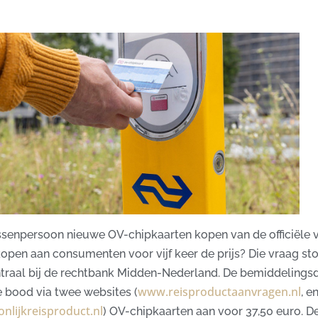
ssenpersoon nieuwe OV-chipkaarten kopen van de officiële 
open aan consumenten voor vijf keer de prijs? Die vraag st
traal bij de rechtbank Midden-Nederland. De bemiddelingsd
www.reisproductaanvragen.nl
e bood via twee websites (
, e
lijkreisproduct.nl
) OV-chipkaarten aan voor 37,50 euro. D