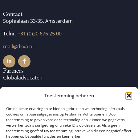
Contact
Sophialaan 33-35, Amsterdam
Telnr.
+31 (0)20 676 25 00
mail@dkva.nl
Partners
Globaladvocaten
Lawyers for Lawyers
Toestemming beheren
Pro Bono Club
Om de beste ervaringen te bieden, gebruiken we technologieën zoals
cookies om apparaatgegevens op te slaan en/of te openen. Door
toestemming te geven voor deze technologieën kunnen we gegevens
verwerken zoals surfgedrag of unieke ID's op deze site. Als u geen
toestemming geeft of uw toestemming intrekt, kan dit een negatief effect
hebben op bepaalde functies en kenmerken.